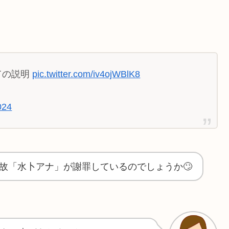
ての説明
pic.twitter.com/iv4ojWBlK8
024
故「水卜アナ」が謝罪しているのでしょうか🙄