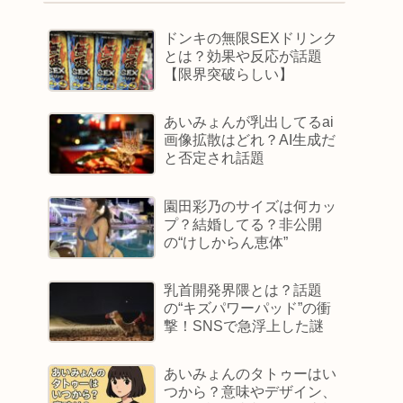
ドンキの無限SEXドリンク
とは？効果や反応が話題
【限界突破らしい】
あいみょんが乳出してるai
画像拡散はどれ？AI生成だ
と否定され話題
園田彩乃のサイズは何カッ
プ？結婚してる？非公開
の“けしからん恵体”
乳首開発界隈とは？話題
の“キズパワーパッド”の衝
撃！SNSで急浮上した謎
あいみょんのタトゥーはい
つから？意味やデザイン、