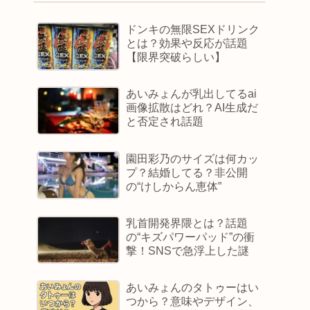
ドンキの無限SEXドリンク
とは？効果や反応が話題
【限界突破らしい】
あいみょんが乳出してるai
画像拡散はどれ？AI生成だ
と否定され話題
園田彩乃のサイズは何カッ
プ？結婚してる？非公開
の“けしからん恵体”
乳首開発界隈とは？話題
の“キズパワーパッド”の衝
撃！SNSで急浮上した謎
あいみょんのタトゥーはい
つから？意味やデザイン、