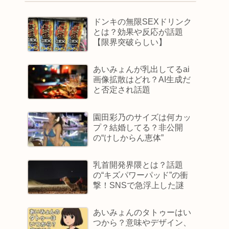
ドンキの無限SEXドリンク
とは？効果や反応が話題
【限界突破らしい】
あいみょんが乳出してるai
画像拡散はどれ？AI生成だ
と否定され話題
園田彩乃のサイズは何カッ
プ？結婚してる？非公開
の“けしからん恵体”
乳首開発界隈とは？話題
の“キズパワーパッド”の衝
撃！SNSで急浮上した謎
あいみょんのタトゥーはい
つから？意味やデザイン、