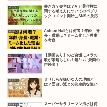
書き方？参考は？AIと著作権に
⭐︎トレンド
関する考え方についてのパブリ
ックコメント開始＿SNSの反応
Ashton Hallとは何者？年齢・身
⭐︎トレンド
長・職業は？ミーム化した理由
を考察
【動画あり】のど自慢モスラの
⭐︎トレンド
歌が素晴らしい！鐘2つに疑問の
声続出？
ミリしらが嫌いな人の理由と
⭐︎トレンド
は？面白い派との決定的な違い
スーパーサラリーマン清水は何
⭐︎トレンド