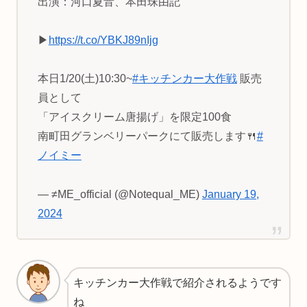
出演：河口夏音、本田珠由記
▶︎
https://t.co/YBKJ89nIjg
本日1/20(土)10:30~
#キッチンカー大作戦
販売
員として
「アイスクリーム唐揚げ」を限定100食
南町田グランベリーパークにて販売します🍴
#
ノイミー
— ≠ME_official (@Notequal_ME)
January 19,
2024
キッチンカー大作戦で紹介されるようです
ね