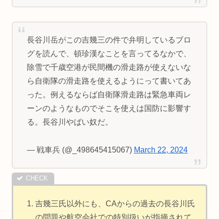
長谷川岳がこの吉幾三の件で弁明しているブロ
グを読んで、頓珍漢なことを言ってるなかで、
除雪で千歳空港が民間機の滑走路が使えないな
ら自衛隊の滑走路を使えるようにって書いてあ
った。例えるならば自衛隊滑走路は緊急車両レ
ーンのようなものでそこを使えは国防に影響す
る。長谷川やばい奴だ。
— 戦車兵 (@_498645415067)
March 22, 2024
吉幾三氏以外にも、CAからの過去の長谷川氏
の問題や航空会社での特別扱いが指摘されて