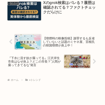
Xのgrok検索はバレる？履歴は
⭐︎トレンド
確認されてる？ファクトチェッ
クだらけに
【喫煙時の映像投稿】謝罪するも反省
していないと話題のミヤネ屋、宮根氏
の韓国喫煙が炎上中！
『下水に流す奴が腐ってる』江沢岸生
市長はなぜ炎上？どこの市長？”人間が
腐ってきてるな”発言
ホーム
⭐︎トレンド