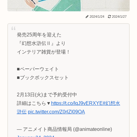
2024/1/24
2024/1/27
発売25周年を迎えた
『幻想水滸伝Ⅱ』より
インテリア雑貨が登場！
■ペーパーウェイト
■ブックボックスセット
2月13日(火)まで予約受付中
詳細はこちら▼
https://t.co/IqJ9vERXYE
#幻想水
滸伝
pic.twitter.com/Z0rlZI09OA
— アニメイト商品情報局 (@animateonline)