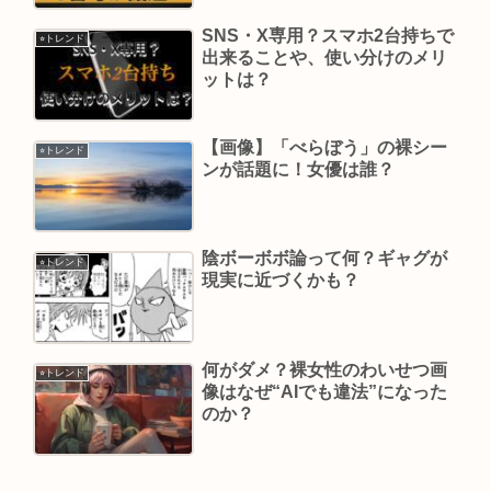
SNS・X専用？スマホ2台持ちで
⭐︎トレンド
出来ることや、使い分けのメリ
ットは？
【画像】「べらぼう」の裸シー
⭐︎トレンド
ンが話題に！女優は誰？
陰ボーボボ論って何？ギャグが
⭐︎トレンド
現実に近づくかも？
何がダメ？裸女性のわいせつ画
⭐︎トレンド
像はなぜ“AIでも違法”になった
のか？