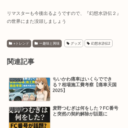
リマスターも今後出るようですので、『幻想水滸伝２』
の世界にまた没頭しましょう
⭐︎トレンド
ー趣味と興味
グッズ
幻想水滸伝2
関連記事
ちいかわ痛車はいくらででき
⭐︎トレンド
る？相場施工費考察【痛車天国
2025】
麦野つむぎは何をした？FC番号
⭐︎トレンド
と突然の契約解除が話題に