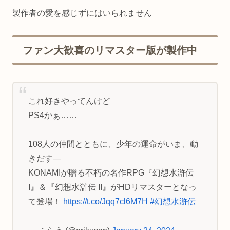
製作者の愛を感じずにはいられません
ファン大歓喜のリマスター版が製作中
これ好きやってんけど
PS4かぁ……
108人の仲間とともに、少年の運命がいま、動
きだす—
KONAMIが贈る不朽の名作RPG『幻想水滸伝
I』＆『幻想水滸伝 II』がHDリマスターとなっ
て登場！
https://t.co/Jqq7cl6M7H
#幻想水滸伝