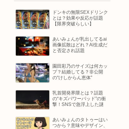
ドンキの無限SEXドリンク
とは？効果や反応が話題
【限界突破らしい】
あいみょんが乳出してるai
画像拡散はどれ？AI生成だ
と否定され話題
園田彩乃のサイズは何カッ
プ？結婚してる？非公開
の“けしからん恵体”
乳首開発界隈とは？話題
の“キズパワーパッド”の衝
撃！SNSで急浮上した謎
あいみょんのタトゥーはい
つから？意味やデザイン、