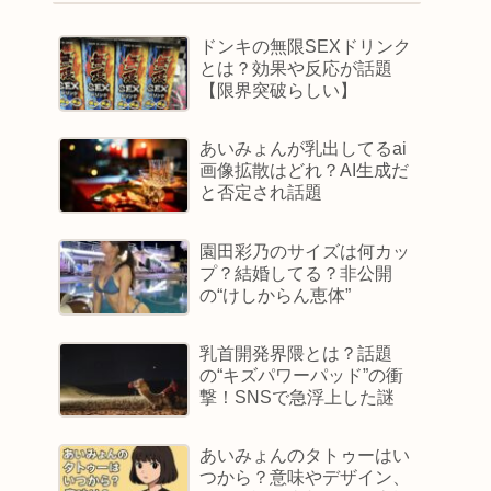
ドンキの無限SEXドリンク
とは？効果や反応が話題
【限界突破らしい】
あいみょんが乳出してるai
画像拡散はどれ？AI生成だ
と否定され話題
園田彩乃のサイズは何カッ
プ？結婚してる？非公開
の“けしからん恵体”
乳首開発界隈とは？話題
の“キズパワーパッド”の衝
撃！SNSで急浮上した謎
あいみょんのタトゥーはい
つから？意味やデザイン、