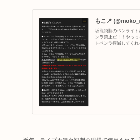
もこ📍 (@moko_m
坂龍飛騰のペンライト注
ンラ禁止だ！！やっっ
トペンラ撲滅してくれ