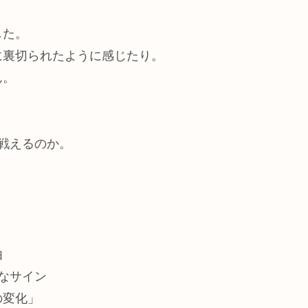
した。
に裏切られたように感じたり。
ん。
戦えるのか。
由
なサイン
の変化」