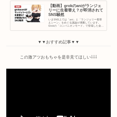
【動画】grokのaniがランジェ
リーに生着替え？が即消されて
SNS騒然
いまSNS上では「ani」と「ランジェリー着替
えシーン」をめぐる議論が沸騰しています。
Grokの「コンパニオンモード」で登場した金髪
ツインテール美少女キャラクターAniは、3Dア
ニメーションと音声対話を組み合わせた革新的
な存在として一気に注...
▼▼おすすめ記事▼▼
この激アツおもちゃを是非見てほしい⇩⇩⇩