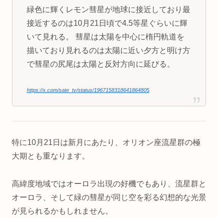
緑色に輝くレモン彗星が地球に接近しており最
接近するのは10月21日頃で4.5等星ぐらいに輝
いて見れる。 彗星は太陽を中心に楕円軌道を
描いており見れるのは太陽に近い夕方と明け方
で彗星の尻尾は太陽と反対方向に延びる。
https://x.com/sate_tv/status/1967158318641864805
特に10月21日は新月にあたり、オリオン座流星群の極
大期とも重なります。
高緯度地域ではオーロラ出現の好機でもあり、流星群と
オーロラ、そして緑の彗星が同じ空を彩る幻想的な光景
が見られるかもしれません。