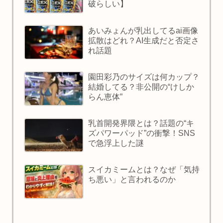
破らしい】
あいみょんが乳出してるai画像
拡散はどれ？AI生成だと否定さ
れ話題
園田彩乃のサイズは何カップ？
結婚してる？非公開の“けしか
らん恵体”
乳首開発界隈とは？話題の“キ
ズパワーパッド”の衝撃！SNS
で急浮上した謎
スイカミームとは？なぜ「気持
ち悪い」と言われるのか