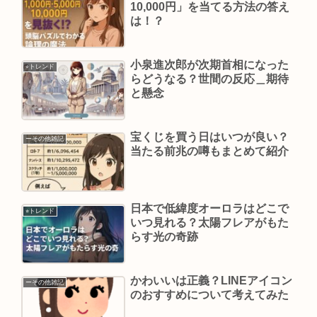
10,000円」を当てる方法の答え
は！？
小泉進次郎が次期首相になった
⭐︎トレンド
らどうなる？世間の反応＿期待
と懸念
宝くじを買う日はいつが良い？
ーその他雑記
当たる前兆の噂もまとめて紹介
日本で低緯度オーロラはどこで
⭐︎トレンド
いつ見れる？太陽フレアがもた
らす光の奇跡
かわいいは正義？LINEアイコン
ーその他雑記
のおすすめについて考えてみた