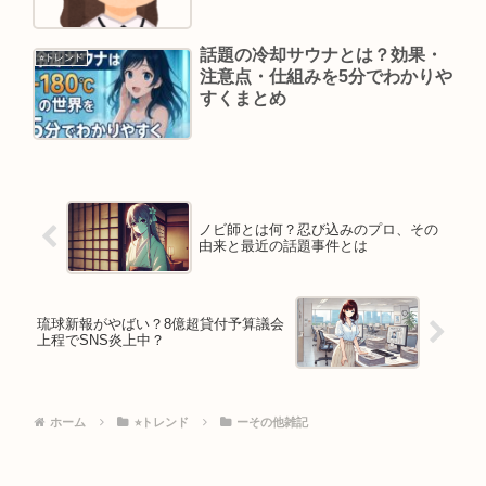
話題の冷却サウナとは？効果・
⭐︎トレンド
注意点・仕組みを5分でわかりや
すくまとめ
ノビ師とは何？忍び込みのプロ、その
由来と最近の話題事件とは
琉球新報がやばい？8億超貸付予算議会
上程でSNS炎上中？
ホーム
⭐︎トレンド
ーその他雑記