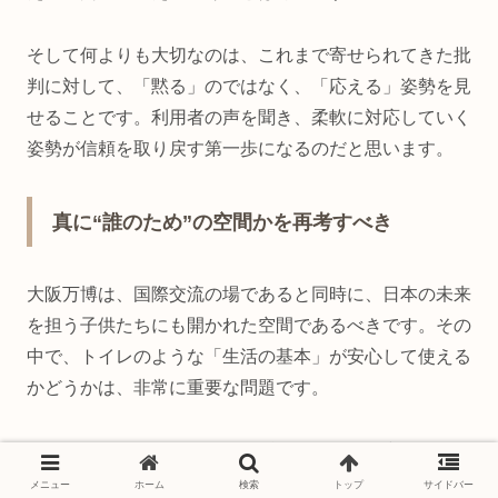
そして何よりも大切なのは、これまで寄せられてきた批
判に対して、「黙る」のではなく、「応える」姿勢を見
せることです。利用者の声を聞き、柔軟に対応していく
姿勢が信頼を取り戻す第一歩になるのだと思います。
真に“誰のため”の空間かを再考すべき
大阪万博は、国際交流の場であると同時に、日本の未来
を担う子供たちにも開かれた空間であるべきです。その
中で、トイレのような「生活の基本」が安心して使える
かどうかは、非常に重要な問題です。
子供たちに「怖くない」「恥ずかしくない」空間を届け
ること。それは大人の責任であり、社会全体で取り組む
メニュー
ホーム
検索
トップ
サイドバー