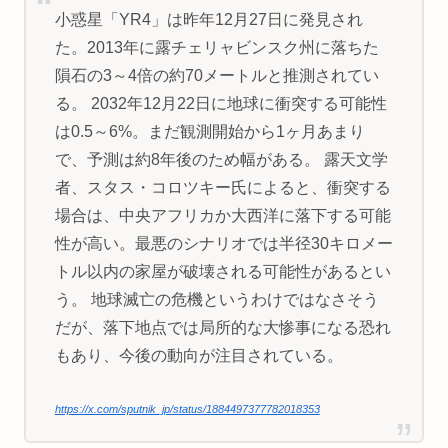
小惑星「YR4」は昨年12月27日に発見され
た。2013年に露チェリャビンスク州に落ちた
隕石の3～4倍の約70メートルと推測されてい
る。 2032年12月22日に地球に衝突する可能性
は0.5～6%。まだ観測開始から1ヶ月あまり
で、予測は約8年後のため幅がある。 露天文学
者、スタス・コロツキー氏によると、衝突する
場合は、中央アフリカか大西洋に落下する可能
性が高い。最悪のシナリオでは半径30キロメー
トル以内の家屋が破壊される可能性があるとい
う。 地球滅亡の危機というわけではなさそう
だが、落下地点では局所的な大惨事になる恐れ
もあり、今後の動向が注目されている。
https://x.com/sputnik_jp/status/1884497377782018353