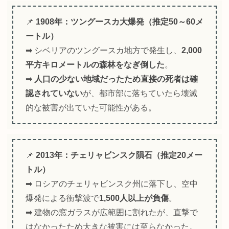
📌
1908年：ツングースカ大爆発（推定50～60メ
ートル）
➡ シベリアのツングースカ地方で発生し、
2,000
平方キロメートルの森林をなぎ倒した
。
➡
人口の少ない地域だったため直接の死者は確
認されていない
が、都市部に落ちていたら壊滅
的な被害が出ていた可能性がある。
📌
2013年：チェリャビンスク隕石（推定20メー
トル）
➡ ロシアのチェリャビンスク州に落下し、空中
爆発による衝撃波で
1,500人以上が負傷
。
➡ 建物の窓ガラスが広範囲に割れたが、直撃で
はなかったため大きな被害には至らなかった。