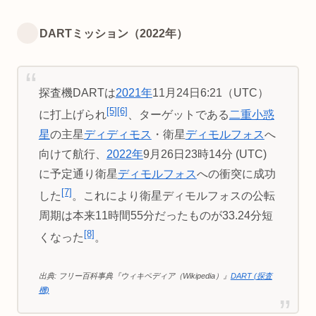
DARTミッション（2022年）
探査機DARTは
2021年
11月24日6:21（UTC）
[5]
[6]
に打上げられ
、ターゲットである
二重小惑
星
の主星
ディディモス
・衛星
ディモルフォス
へ
向けて航行、
2022年
9月26日23時14分 (UTC)
に予定通り衛星
ディモルフォス
への衝突に成功
[7]
した
。これにより衛星ディモルフォスの公転
周期は本来11時間55分だったものが33.24分短
[8]
くなった
。
出典: フリー百科事典『ウィキペディア（Wikipedia）』
DART (探査
機)