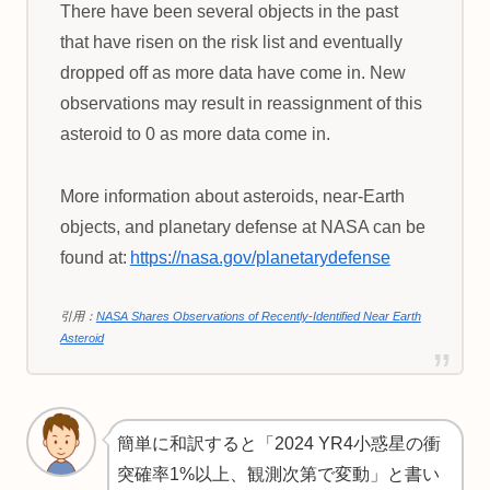
There have been several objects in the past
that have risen on the risk list and eventually
dropped off as more data have come in. New
observations may result in reassignment of this
asteroid to 0 as more data come in.
More information about asteroids, near-Earth
objects, and planetary defense at NASA can be
found at:
https://nasa.gov/planetarydefense
引用：
NASA Shares Observations of Recently-Identified Near Earth
Asteroid
簡単に和訳すると「2024 YR4小惑星の衝
突確率1%以上、観測次第で変動」と書い