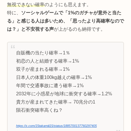
無視できない確率
のようにも思えます。
特に、
ソーシャルゲームで「1%のガチャが意外と当た
る」と感じる人は多いため、「思ったより高確率なので
は？」と不安視する声
が上がるのも納得です。
自販機の当たり確率→1％
初恋の人と結婚する確率→1%
双子が産まれる確率→1%
日本人の体重100kg越えの確率→1%
年間で交通事故に遭う確率→1%
2032年に小惑星が地球に衝突する確率→1.2%
貴方が産まれてきた確率→ 70兆分の1
隕石衝突確率高くね？
https://x.com/15takamiii15/status/1885700137760297405