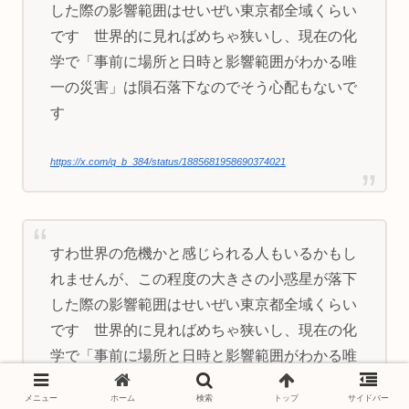
した際の影響範囲はせいぜい東京都全域くらい
です 世界的に見ればめちゃ狭いし、現在の化
学で「事前に場所と日時と影響範囲がわかる唯
一の災害」は隕石落下なのでそう心配もないで
す
https://x.com/q_b_384/status/1885681958690374021
すわ世界の危機かと感じられる人もいるかもし
れませんが、この程度の大きさの小惑星が落下
した際の影響範囲はせいぜい東京都全域くらい
です 世界的に見ればめちゃ狭いし、現在の化
学で「事前に場所と日時と影響範囲がわかる唯
一の災害」は隕石落下なのでそう心配もないで
メニュー
ホーム
検索
トップ
サイドバー
す
https://t.co/hPcQMQd7JZ