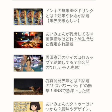
ドンキの無限SEXドリンク
とは？効果や反応が話題
【限界突破らしい】
あいみょんが乳出してるai
画像拡散はどれ？AI生成だ
と否定され話題
園田彩乃のサイズは何カッ
プ？結婚してる？非公開
の“けしからん恵体”
乳首開発界隈とは？話題
の“キズパワーパッド”の衝
撃！SNSで急浮上した謎
あいみょんのタトゥーはい
つから？意味やデザイン、