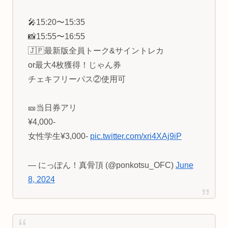
🎤15:20〜15:35
📸15:55〜16:55
🇯🇵最新版全員トーク&サイントレカ
or最大4枚獲得！じゃん券
チェキフリーパス②使用可
🎫当日券アリ
¥4,000-
女性学生¥3,000-
pic.twitter.com/xri4XAj9iP
— にっぽん！真骨頂 (@ponkotsu_OFC)
June
8, 2024