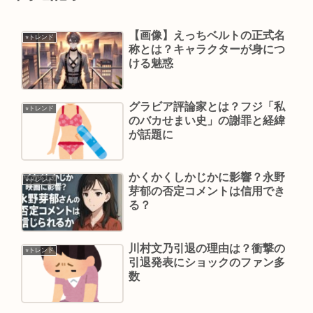
【画像】えっちベルトの正式名
⭐︎トレンド
称とは？キャラクターが身につ
ける魅惑
グラビア評論家とは？フジ「私
⭐︎トレンド
のバカせまい史」の謝罪と経緯
が話題に
かくかくしかじかに影響？永野
⭐︎トレンド
芽郁の否定コメントは信用でき
る？
川村文乃引退の理由は？衝撃の
⭐︎トレンド
引退発表にショックのファン多
数