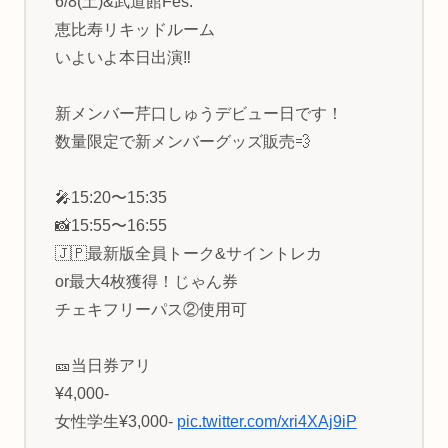
6/8(土)&武道館Fes.
恵比寿リキッドルーム
いよいよ本日出演‼️
新メンバー芹口しゅうデビュー日です！
数量限定で新メンバーグッズ販売💨
🎤15:20〜15:35
📸15:55〜16:55
🇯🇵最新版全員トーク&サイントレカ
or最大4枚獲得！じゃん券
チェキフリーパス②使用可
🎫当日券アリ
¥4,000-
女性学生¥3,000-
pic.twitter.com/xri4XAj9iP