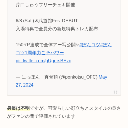
芹口しゅうフリーチェキ開催
6/8 (Sat.) &武道館Fes. DEBUT
入場特典で全員分の新規特典トレカ配布
150RP達成で全体アー写公開✨
#ぽんコツ
#ぽん
コツ1周年力こそパワー
pic.twitter.com/gUgnrsBEzq
— にっぽん！真骨頂 (@ponkotsu_OFC)
May
27, 2024
身長は不明
ですが、可愛らしい顔立ちとスタイルの良さ
がファンの間で評価されています