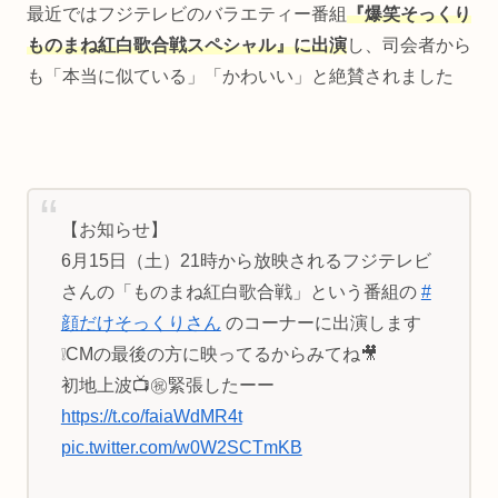
最近ではフジテレビのバラエティー番組
『爆笑そっくり
ものまね紅白歌合戦スペシャル』に出演
し、司会者から
も「本当に似ている」「かわいい」と絶賛されました
【お知らせ】
6月15日（土）21時から放映されるフジテレビ
さんの「ものまね紅白歌合戦」という番組の
#
顔だけそっくりさん
のコーナーに出演します
❕CMの最後の方に映ってるからみてね🎥
初地上波📺㊗️緊張したーー
https://t.co/faiaWdMR4t
pic.twitter.com/w0W2SCTmKB