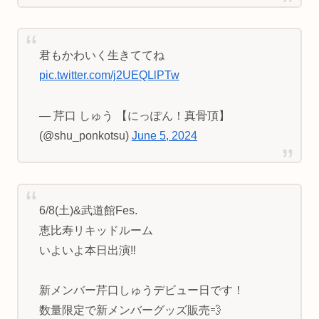
君もかわいく生きててね
pic.twitter.com/j2UEQLlPTw
— 芹口 しゅう 【にっぽん！真骨頂】
(@shu_ponkotsu)
June 5, 2024
6/8(土)&武道館Fes.
恵比寿リキッドルーム
いよいよ本日出演‼️
新メンバー芹口しゅうデビュー日です！
数量限定で新メンバーグッズ販売💨