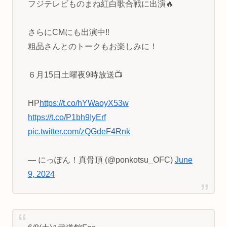
フジテレビものまね紅白歌合戦に出演🔥
さらにCMにも出演中‼️
粗品さんとのトークもお楽しみに！
６月15日土曜夜9時放送📺
HP
https://t.co/hYWaoyX53w
https://t.co/P1bh9IyErf
pic.twitter.com/zQGdeF4Rnk
— にっぽん！真骨頂 (@ponkotsu_OFC)
June
9, 2024