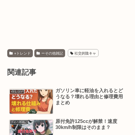
⭐︎トレンド
ーその他雑記
社交的陰キャ
関連記事
ガソリン車に軽油を入れるとど
⭐︎トレンド
うなる？壊れる理由と修理費用
まとめ
原付免許125ccが解禁！速度
ーその他雑記
30km/h制限はそのまま？