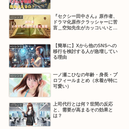
『セクシー田中さん』原作者、
⭐︎トレンド
ドラマ化原作クラッシャーに苦
言＿空知先生がカッコいいと話
題
【簡単に】Xから他のSNSへの
⭐︎トレンド
移行を検討する人が急増してい
る理由
一ノ瀬こひなの年齢・身長・プ
⭐︎トレンド
ロフィールまとめ（水着が特に
可愛い）
上司代行とは何？世間の反応
⭐︎トレンド
と、需要が高まるその効果と
は？