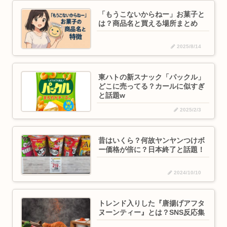
「もうこないからねー」お菓子と
は？商品名と買える場所まとめ
2025/8/14
東ハトの新スナック「パックル」
どこに売ってる？カールに似すぎ
と話題w
2025/2/3
昔はいくら？何故ヤンヤンつけボ
ー価格が倍に？日本終了と話題！
2024/10/10
トレンド入りした『唐揚げアフタ
ヌーンティー』とは？SNS反応集