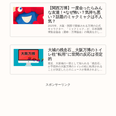
【関西万博】一度会ったらみん
な友達！⇨なぜ怖い？気持ち悪
い？話題のミャクミャクは不人
気？
2025年、大阪・関西で開催される万博の公式
キャラクター、「ミャクミャク」が、日本国際
博覧会協会（通称：万博協会）の職員を介して
報道機関のインタビューに応じたそうで話題と
なっています 本記事ではこの奇抜なデザインの
ミャクミャクがなぜ選ばれたのか？インターネ
ットの反応を追ってみたいと思います
大城の残念石＿大阪万博のトイ
レ柱”転用”に世間の反応は否定
的
最近、大坂城の一部として知られる「残念石」
が予想外の大阪万博のトイレの柱に転用される
ことが決定したとのニュースが発表されまし
た。それに対して否定的な反応が巻き起こって
おり、世間の怒りと悲鳴が大きな波紋を広げて
います
スポンサーリンク