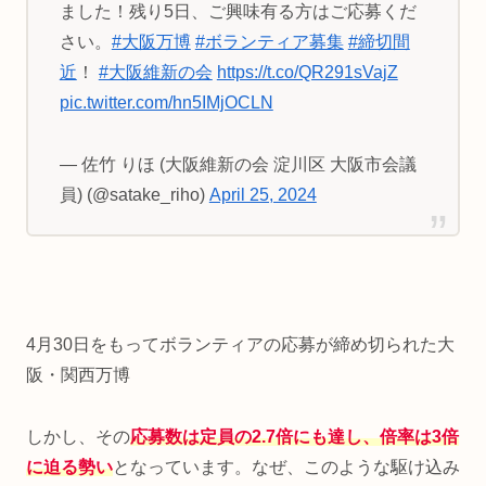
ました！残り5日、ご興味有る方はご応募くだ
さい。
#大阪万博
#ボランティア募集
#締切間
近
！
#大阪維新の会
https://t.co/QR291sVajZ
pic.twitter.com/hn5IMjOCLN
— 佐竹 りほ (大阪維新の会 淀川区 大阪市会議
員) (@satake_riho)
April 25, 2024
4月30日をもってボランティアの応募が締め切られた大
阪・関西万博
しかし、その
応募数は定員の2.7倍にも達し、倍率は3倍
に迫る勢い
となっています。なぜ、このような駆け込み