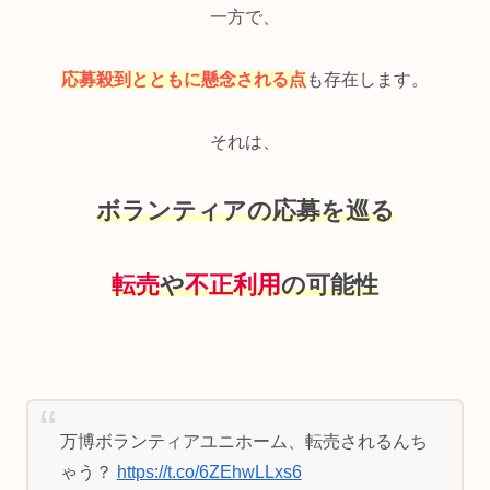
一方で、
応募殺到とともに懸念される点
も存在します。
それは、
ボランティアの応募を巡る
転売
や
不正利用
の可能性
万博ボランティアユニホーム、転売されるんち
ゃう？
https://t.co/6ZEhwLLxs6