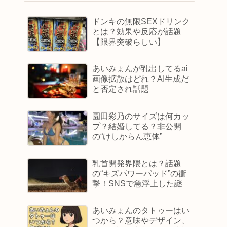
ドンキの無限SEXドリンク
とは？効果や反応が話題
【限界突破らしい】
あいみょんが乳出してるai
画像拡散はどれ？AI生成だ
と否定され話題
園田彩乃のサイズは何カッ
プ？結婚してる？非公開
の“けしからん恵体”
乳首開発界隈とは？話題
の“キズパワーパッド”の衝
撃！SNSで急浮上した謎
あいみょんのタトゥーはい
つから？意味やデザイン、