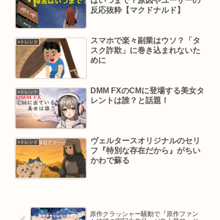
はいつまで？原因やユーザーの
反応抜粋【マクドナルド】
スマホで楽々副業はウソ？「タ
⭐︎トレンド
スク詐欺」に巻き込まれないた
めに
DMM FXのCMに登場する美女タ
⭐︎トレンド
レントは誰？と話題！
ヴェルタースオリジナルのセリ
⭐︎トレンド
フ『特別な存在だから』がちい
かわで蘇る
原作クラッシャー騒動で『原作ファン