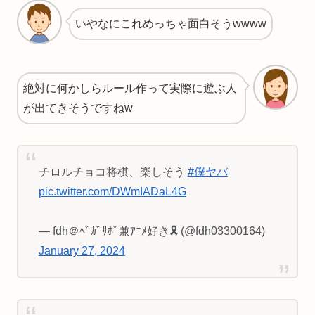
いやなにこれめっちゃ面白そうwwww
絶対に何かしらルール作って実際に遊ぶ人
が出てきそうですねw
チロルチョコ将棋、楽しそう
#僕ヤバ
pic.twitter.com/DWmIADaL4G
— fdh＠ﾍﾞｶﾞｻﾎﾟ兼ｱﾆﾒ好き🎗 (@fdh03300164)
January 27, 2024