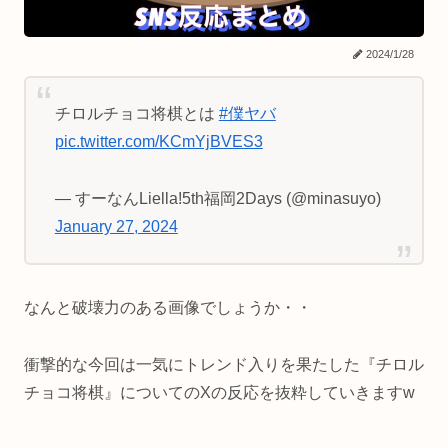
2024/1/28
チロルチョコ将棋とは
#僕ヤバ
pic.twitter.com/KCmYjBVES3
— すーなんLiella!5th福岡2Days (@minasuyo)
January 27, 2024
なんと破壊力のある画像でしょうか・・
衝撃的な今回は一気にトレンド入りを果たした『チロル
チョコ将棋』についてのXの反応を抜粋していきますw