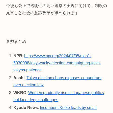
今後も公正で透明性の高い選挙の実現に向けて、制度の
見直しと社会の意識改革が求められます
参照まとめ
NPR
:
https://www.npr.org/2024/07/05/nx-s1-
5030098/toky-wacky-election-campaigning-tests-
tokyos-patience
Asahi
:
Tokyo election chaos exposes conundrum
over election law
WKRG
:
Women gradually rise in Japanese politics
but face deep challenges
Kyodo News
:
Incumbent Koike leads by small