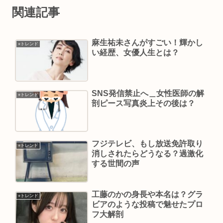
関連記事
麻生祐未さんがすごい！輝かし
⭐︎トレンド
い経歴、女優人生とは？
SNS発信禁止へ＿女性医師の解
⭐︎トレンド
剖ピース写真炎上その後は？
フジテレビ、もし放送免許取り
⭐︎トレンド
消しされたらどうなる？過激化
する世間の声
工藤のかの身長や本名は？グラ
⭐︎トレンド
ビアのような投稿で魅せたプロ
フ大解剖