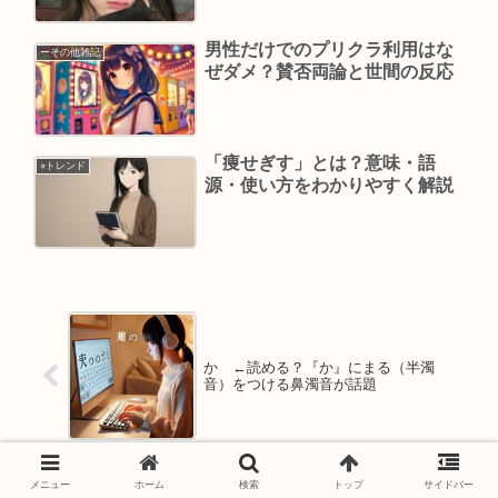
男性だけでのプリクラ利用はな
ーその他雑記
ぜダメ？賛否両論と世間の反応
「痩せぎす」とは？意味・語
⭐︎トレンド
源・使い方をわかりやすく解説
か゚←読める？『か』にまる（半濁
音）をつける鼻濁音が話題
メニュー
ホーム
検索
トップ
サイドバー
白宮みずほのwikiプロフィール！坂本瑞