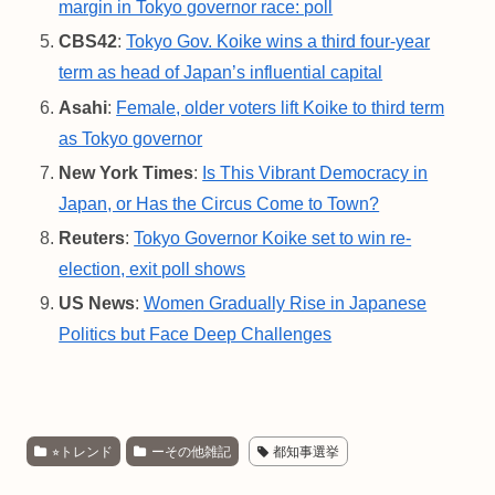
margin in Tokyo governor race: poll
CBS42
:
Tokyo Gov. Koike wins a third four-year
term as head of Japan’s influential capital
Asahi
:
Female, older voters lift Koike to third term
as Tokyo governor
New York Times
:
Is This Vibrant Democracy in
Japan, or Has the Circus Come to Town?
Reuters
:
Tokyo Governor Koike set to win re-
election, exit poll shows
US News
:
Women Gradually Rise in Japanese
Politics but Face Deep Challenges
⭐︎トレンド
ーその他雑記
都知事選挙