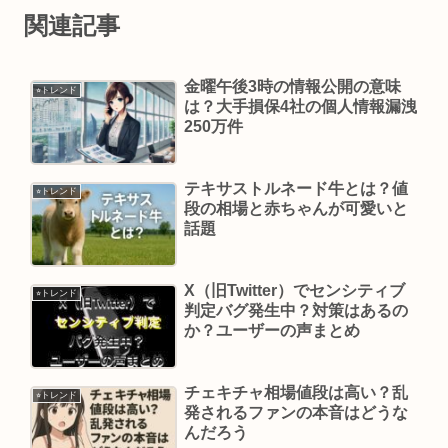
関連記事
金曜午後3時の情報公開の意味
⭐︎トレンド
は？大手損保4社の個人情報漏洩
250万件
テキサストルネード牛とは？値
⭐︎トレンド
段の相場と赤ちゃんが可愛いと
話題
X（旧Twitter）でセンシティブ
⭐︎トレンド
判定バグ発生中？対策はあるの
か？ユーザーの声まとめ
チェキチャ相場値段は高い？乱
⭐︎トレンド
発されるファンの本音はどうな
んだろう