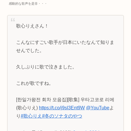
感動的な歌声を是非・・・
歌心りえさん！
こんなにすごい歌手が日本にいたなんて知りま
せんでした。
久しぶりに歌で泣きました。
これが歌ですね。
[한일가왕전 회차 모음집][歌集] 우타고코로 리에
(歌心りえ)
https://t.co/j9sI3Ent9W
@YouTube
よ
り
#歌心りえ
#冬のソナタのやつ