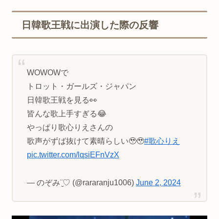
日韓歌王戦に出演した際の反響
WOWOWで
トロット・ガールズ・ジャパン
日韓歌王戦を見る👀
皆んな歌上手すぎる😂
やっぱり歌心りえさんの
歌声がずば抜けて素晴らしい🥹🥹
#歌心りえ
pic.twitter.com/lqsiEFnVzX
— のぞみ¨̮♡︎ (@rararanju1006)
June 2, 2024