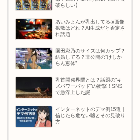
破らしい】
あいみょんが乳出してるai画像
拡散はどれ？AI生成だと否定さ
れ話題
園田彩乃のサイズは何カップ？
結婚してる？非公開の“けしか
らん恵体”
乳首開発界隈とは？話題の“キ
ズパワーパッド”の衝撃！SNS
で急浮上した謎
インターネットのデマ例15選｜
信じたら危ない嘘とその見破り
方