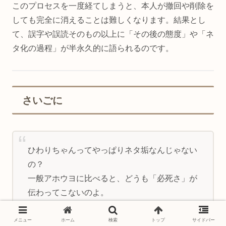
このプロセスを一度経てしまうと、本人が撤回や削除を
しても完全に消えることは難しくなります。結果とし
て、誤字や誤読そのもの以上に「その後の態度」や「ネ
タ化の過程」が半永久的に語られるのです。
さいごに
ひわりちゃんってやっぱりネタ垢なんじゃない
の？
一般アホウヨに比べると、どうも「必死さ」が
伝わってこないのよ。
pic.twitter.com/vSToouGR68
メニュー
ホーム
検索
トップ
サイドバー