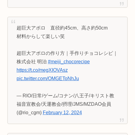
超巨大アポロ 直径約45cm、高さ約50cm
材料からして楽しい笑
超巨大アポロの作り方｜手作りチョコレシピ｜
株式会社 明治
#meiji_chocorecipe
https://t.co/megXIOVAsz
pic.twitter.com/OMGEToNhJu
— RIO/日常/ゲーム/コナン/八王子/キリスト教
福音宣教会/天運教会/摂理/JMS/MZDAO会員
(@rio_cgm)
February 12, 2024