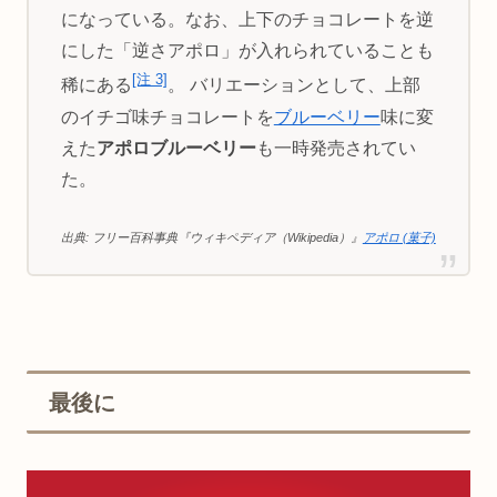
になっている。なお、上下のチョコレートを逆
にした「逆さアポロ」が入れられていることも
[注 3]
稀にある
。 バリエーションとして、上部
のイチゴ味チョコレートを
ブルーベリー
味に変
えた
アポロブルーベリー
も一時発売されてい
た。
出典: フリー百科事典『ウィキペディア（Wikipedia）』
アポロ (菓子)
最後に