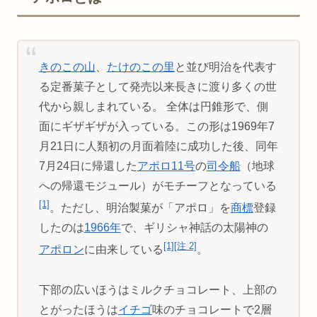
きのこの山
、
たけのこの里
と並び明治を代表す
る定番菓子として発売以来長きに渡り多くの世
代から親しまれている。 全体は円錐形で、側
面にギザギザが入っている。この形は1969年7
月21日に人類初の月面着陸に成功した後、同年
7月24日に帰還した
アポロ11号
の
司令船
（地球
への帰還モジュール）がモチーフとなっている
[1]
。ただし、明治製菓が「アポロ」を
商標
登録
したのは
1966年
で、ギリシャ神話の太陽神の
[1]
[注 2]
アポロン
に由来している
。
下部の広いほうはミルクチョコレート、上部の
とがったほうは
イチゴ
味のチョコレートで2層