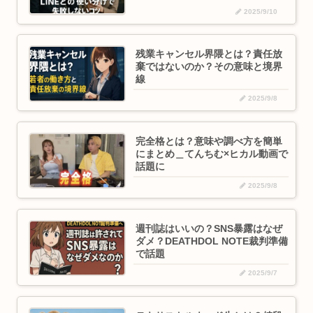
2025/9/10
残業キャンセル界隈とは？責任放
棄ではないのか？その意味と境界
線
2025/9/8
完全格とは？意味や調べ方を簡単
にまとめ＿てんちむ×ヒカル動画で
話題に
2025/9/8
週刊誌はいいの？SNS暴露はなぜ
ダメ？DEATHDOL NOTE裁判準備
で話題
2025/9/7