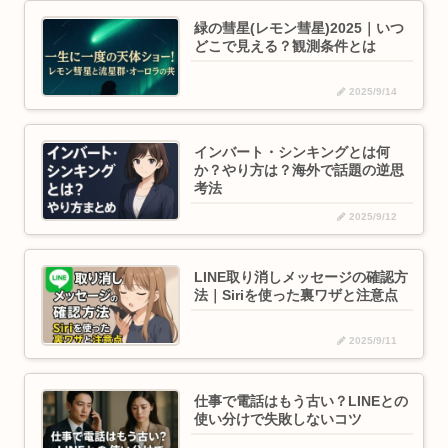
緑の彗星(レモン彗星)2025｜いつ
どこで見える？観測条件とは
2025/9/14
インバート・シンキングとは何
か？やり方は？海外で話題の逆思
考法
2025/9/12
LINE取り消しメッセージの確認方
法｜Siriを使った裏ワザと注意点
2025/9/11
仕事で電話はもう古い？LINEとの
使い分けで失敗しないコツ