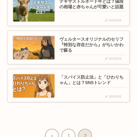
テキサストルネード牛とは？値段
の相場と赤ちゃんが可愛いと話題
2025/9/5
ヴェルタースオリジナルのセリフ
『特別な存在だから』がちいかわ
で蘇る
2025/9/4
「スパイス防止法」と「ひわりち
ゃん」とは？SNSトレンド
2025/9/2
前
1
2